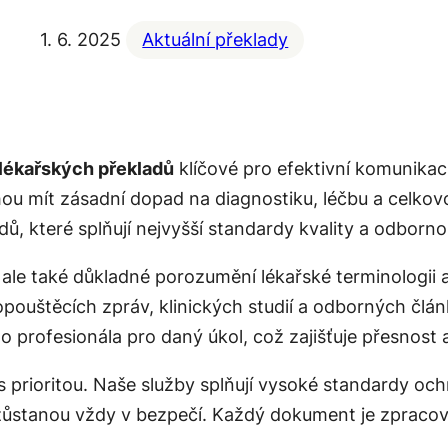
1. 6. 2025
Aktuální překlady
 lékařských překladů
klíčové pro efektivní komunikaci
hou mít zásadní dopad na diagnostiku, léčbu a celkov
ů, které splňují nejvyšší standardy kvality a odbornos
i, ale také důkladné porozumění lékařské terminologi
opouštěcích zpráv, klinických studií a odborných č
o profesionála pro daný úkol, což zajišťuje přesnost a
 prioritou. Naše služby splňují vysoké standardy och
ůstanou vždy v bezpečí. Každý dokument je zpracováv