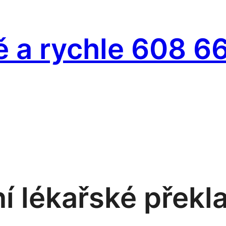
ě a rychle 608 6
ní lékařské překl