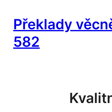
Přeskočit
na
Překlady věcn
obsah
582
Kvalit