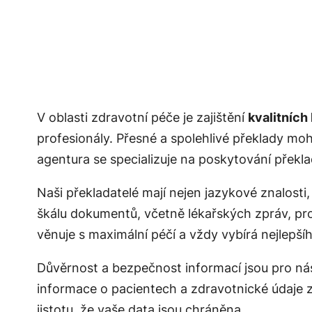
V oblasti zdravotní péče je zajištění
kvalitních
profesionály. Přesné a spolehlivé překlady mo
agentura se specializuje na poskytování překlad
Naši překladatelé mají nejen jazykové znalost
škálu dokumentů, včetně lékařských zpráv, pr
věnuje s maximální péčí a vždy vybírá nejlepšíh
Důvěrnost a bezpečnost informací jsou pro nás
informace o pacientech a zdravotnické údaje z
jistotu, že vaše data jsou chráněna.