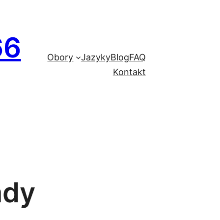
66
Obory
Jazyky
Blog
FAQ
Kontakt
ady