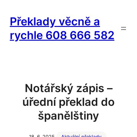
Přeskočit
na
Překlady věcně a
obsah
rychle 608 666 582
Notářský zápis –
úřední překlad do
španělštiny
18. 6. 2025
Aktuální překlady