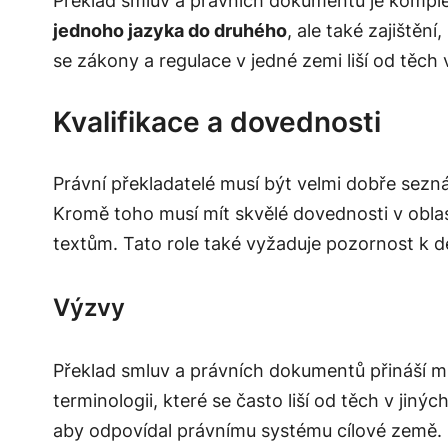
Překlad smluv a právních dokumentů je komple
jednoho jazyka do druhého
, ale také zajiště
se zákony a regulace v jedné zemi liší od těch v
Kvalifikace a dovednosti
Právní překladatelé musí být velmi dobře sez
Kromě toho musí mít skvělé dovednosti v obla
textům. Tato role také vyžaduje pozornost k d
Výzvy
Překlad smluv a právních dokumentů přináší m
terminologii
, které se často liší od těch v jin
aby odpovídal právnímu systému cílové země.