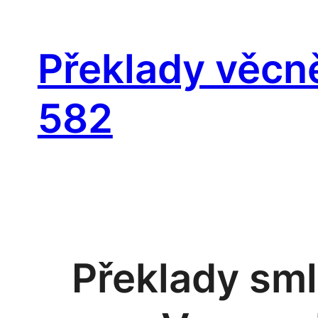
Přeskočit
na
Překlady věcn
obsah
582
Překlady sm