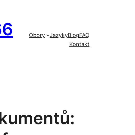
66
Obory
Jazyky
Blog
FAQ
Kontakt
okumentů: