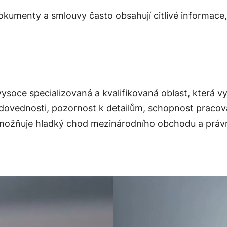
 dokumenty a
smlouvy
často obsahují citlivé informace
vysoce specializovaná a kvalifikovaná oblast, která v
ovednosti, pozornost k detailům, schopnost pracova
umožňuje hladký chod mezinárodního obchodu a právn