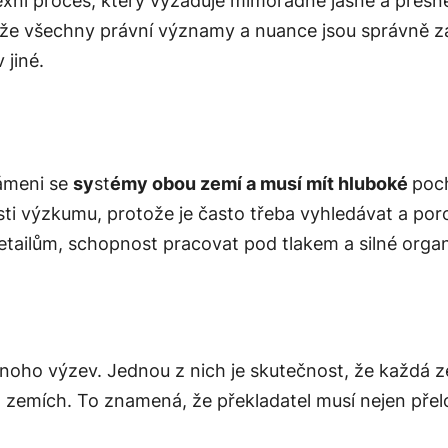
xní proces, který vyžaduje mimořádně jasné a přesn
ní, že všechny právní významy a nuance jsou správně 
 jiné.
námeni se
sy
st
émy obou zemí a musí mít hluboké
poch
sti výzkumu, protože je často třeba vyhledávat a p
etailům, schopnost pracovat pod tlakem a silné orga
noho výzev. Jednou z nich je skutečnost, že každá z
ých zemích. To znamená, že překladatel musí nejen přel