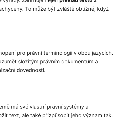
é výrazy. Zahrnuje nejen
překlad textu z
zachyceny. To může být zvláště obtížné, když
opení pro právní terminologii v obou jazycích.
orozumět složitým právním dokumentům a
nizační dovednosti.
emě má své vlastní právní systémy a
ožit text, ale také přizpůsobit jeho význam tak,