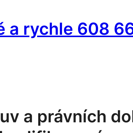
ě a rychle 608 6
luv a právních d