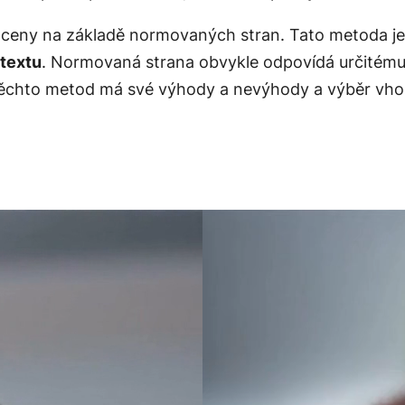
t ceny na základě normovaných stran. Tato metoda j
 textu
. Normovaná strana obvykle odpovídá určitému
 těchto metod má své výhody a nevýhody a výběr vho