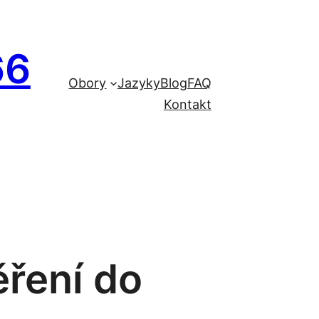
66
Obory
Jazyky
Blog
FAQ
Kontakt
ěření do