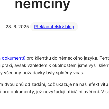
němčiny
28. 6. 2025
Překladatelský blog
ch dokumentů
pro klientku do německého jazyka. Tento
praxí, avšak vzhledem k okolnostem jsme vyšli klientc
 aby všechny požadavky byly splněny včas.
vou dnů od zadání, což ukazuje na naši efektivitu a
 pro dokumenty, jež nevyžadují oficiální ověření. V