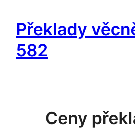
Přeskočit
na
Překlady věcn
obsah
582
Ceny překla