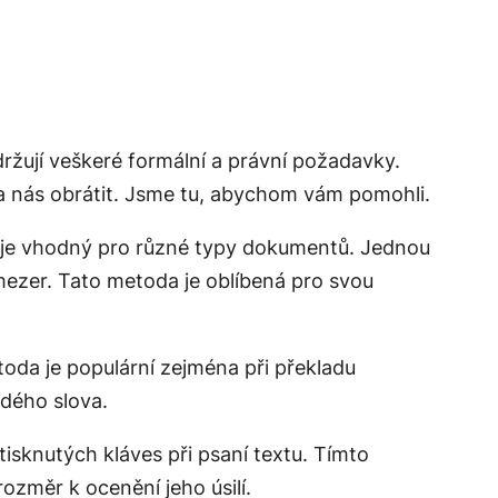
držují veškeré formální a právní požadavky.
a nás obrátit. Jsme tu, abychom vám pomohli.
 je vhodný pro různé typy dokumentů. Jednou
ezer. Tato metoda je oblíbená pro svou
oda je populární zejména při překladu
ždého slova.
tisknutých kláves při psaní textu. Tímto
ozměr k ocenění jeho úsilí.