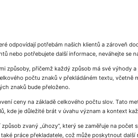
teré odpovídají potřebám našich klientů a zároveň do
ů nebo potřebujete další informace, neváhejte se n
mi způsoby, přičemž každý způsob má své výhody a
celkového počtu znaků v překládáném textu, včetně m
čných znaků bude přeloženo.
ovení ceny
na základě celkového počtu slov. Tato met
lů, kde je důležité brát v úvahu význam a kontext ka
í způsob zvaný „
úhozy
“, který se zaměřuje na počet s
také práce překladatele, což může poskytnout další r