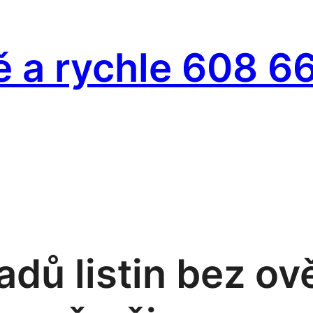
ě a rychle 608 6
dů listin bez ov