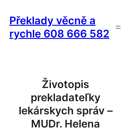
Přeskočit
na
Překlady věcně a
obsah
rychle 608 666 582
Životopis
prekladateľky
lekárskych správ –
MUDr. Helena