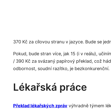
370 Kč za cílovou stranu v jazyce. Bude se je
Pokud, bude stran více, jak 15 (i v reálu), učin
/ 390 Kč za svázaný papírový překlad, což h
odbornost, soudní razítko, je bezkonkurenční.
Lékařská práce
Překlad lékařských zpráv
výhradně týmem lékařů