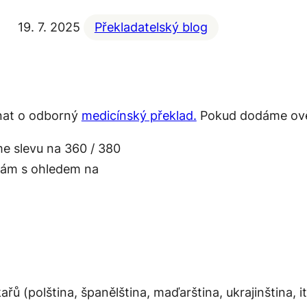
19. 7. 2025
Překladatelský blog
dnat o odborný
medicínský překlad.
Pokud dodáme ověře
íme slevu na 360 / 380
ádám s ohledem na
 (polština, španělština, maďarština, ukrajinština, ita