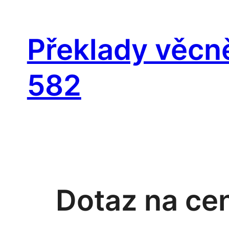
Přeskočit
na
Překlady věcn
obsah
582
Dotaz na ce