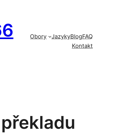
66
Obory
Jazyky
Blog
FAQ
Kontakt
 překladu