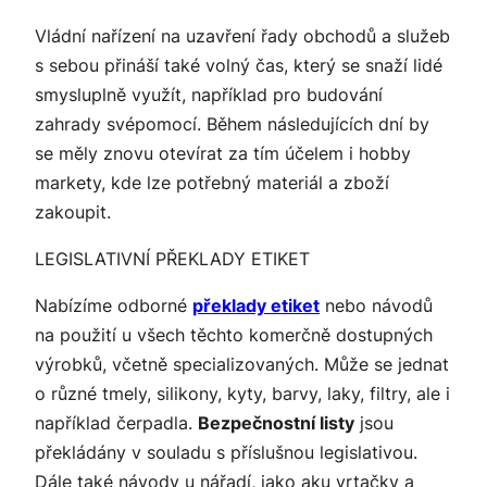
Vládní nařízení na
uzavření řady obchodů
a služeb
s sebou přináší také volný čas, který se snaží lidé
smysluplně využít, například pro budování
zahrady svépomocí. Během následujících dní by
se měly znovu otevírat za tím účelem i hobby
markety, kde lze potřebný materiál a zboží
zakoupit.
LEGISLATIVNÍ PŘEKLADY ETIKET
Nabízíme odborné
překlady etiket
nebo návodů
na použití u všech těchto komerčně dostupných
výrobků, včetně specializovaných. Může se jednat
o různé tmely, silikony, kyty, barvy, laky, filtry, ale i
například čerpadla.
Bezpečnostní listy
jsou
překládány v souladu s příslušnou legislativou.
Dále také návody u nářadí, jako aku vrtačky a