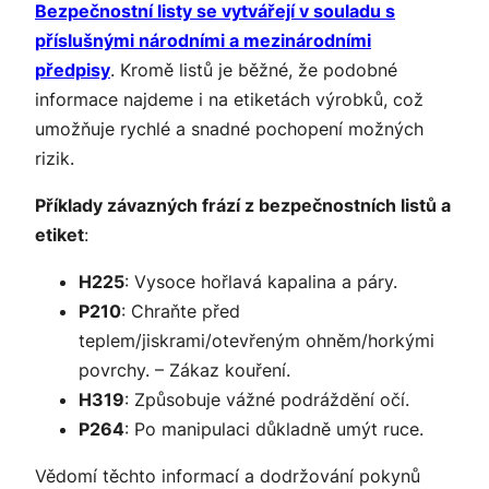
Bezpečnostní listy se vytvářejí v souladu s
příslušnými národními a mezinárodními
předpisy
. Kromě listů je běžné, že podobné
informace najdeme i na etiketách výrobků, což
umožňuje rychlé a snadné pochopení možných
rizik.
Příklady závazných frází z bezpečnostních listů a
etiket
:
H225
: Vysoce hořlavá kapalina a páry.
P210
: Chraňte před
teplem/jiskrami/otevřeným ohněm/horkými
povrchy. – Zákaz kouření.
H319
: Způsobuje vážné podráždění očí.
P264
: Po manipulaci důkladně umýt ruce.
Vědomí těchto informací a dodržování pokynů